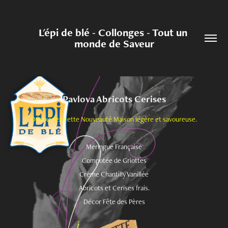
L'épi de blé - Collonges - Tout un 
monde de Saveur
Pavlova Abricots Cerises
Découvrez cette Nouveauté Maison légère et savoureuse.
Meringue Française
Compotée de Griottes
Crème Chantilly Vanillée
Abricots et Cerises frais.
Décor Fête des Pères